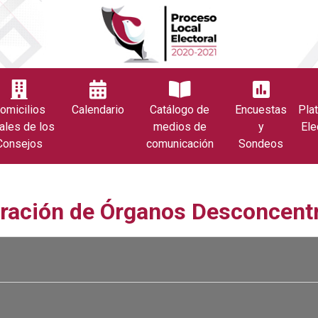
omicilios
Calendario
Catálogo de
Encuestas
Pla
ales de los
medios de
y
Ele
Consejos
comunicación
Sondeos
gración de Órganos Desconcent